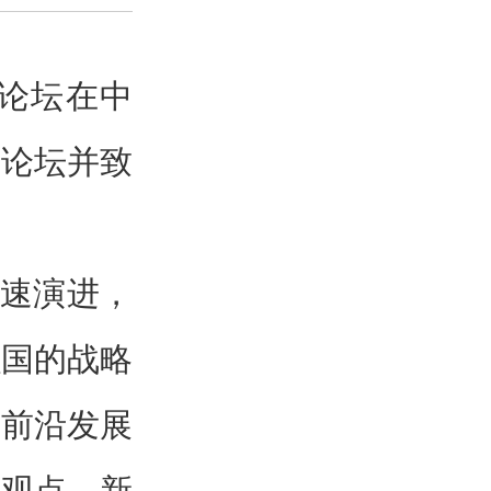
主论坛在中
主论坛并致
。
加速演进，
强国的战略
技前沿发展
新观点、新