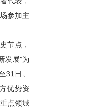
作者代表，
现场参加主
历史节点，
新发展”为
至31日。
方优势资
等重点领域