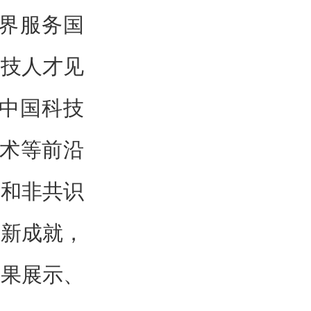
技界服务国
科技人才见
5中国科技
技术等前沿
文和非共识
的新成就，
成果展示、