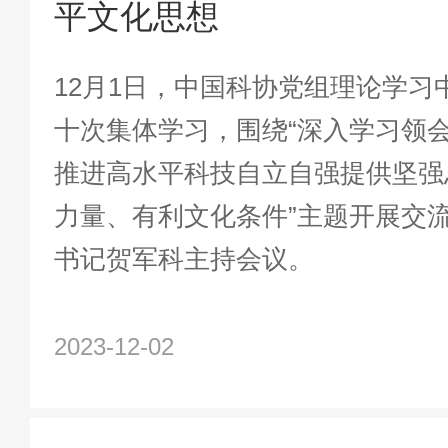
平文化思想
12月1日，中国科协党组理论学习中
十次集体学习，围绕“深入学习领
推进高水平科技自立自强提供坚强
力量、有利文化条件”主题开展交
书记贺军科主持会议。
2023-12-02