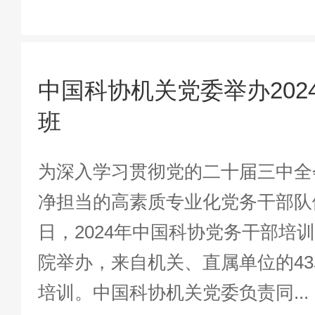
中国科协机关党委举办202
班
为深入学习贯彻党的二十届三中全
净担当的高素质专业化党务干部队伍
日，2024年中国科协党务干部培
院举办，来自机关、直属单位的4
培训。中国科协机关党委负责同...