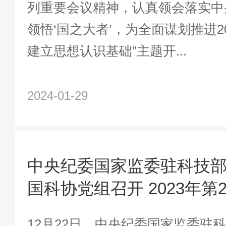
列重要会议精神，认真领会落实中
领悟‘国之大者’，为全面谋划推进2
建立思想认识基础”主题开...
2024-01-29
中央纪委国家监委驻科技
国科协党组召开 2023年第2次
12月22日，中央纪委国家监委驻