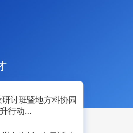
才
设研讨班暨地方科协园
行动...