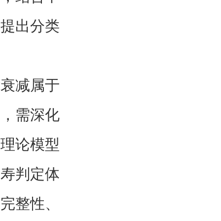
，提出分类
能衰减属于
程，需深化
升理论模型
延寿判定体
构完整性、