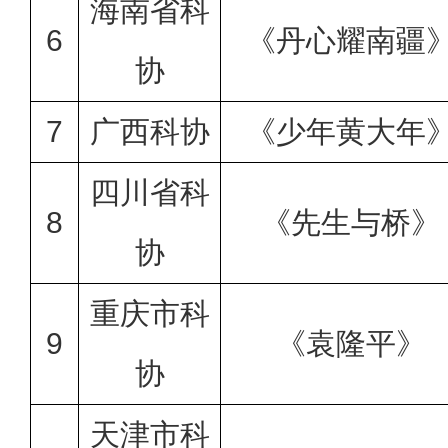
海南省科
6
《丹心耀南疆
协
7
广西科协
《少年黄大年
四川省科
8
《先生与桥》
协
重庆市科
9
《袁隆平》
协
天津市科