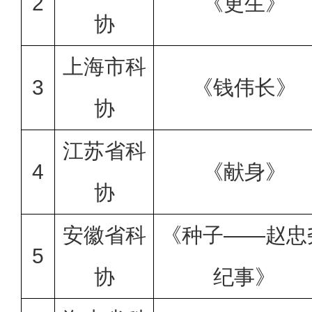
2
《更生》
协
上海市科
3
《钱伟长》
协
江苏省科
4
《献身》
协
安徽省科
《种子——赵忠
5
协
纪事》