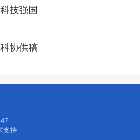
界科技强国
市科协供稿
47
术支持