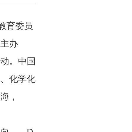
教育委员
合主办
启动。中国
诚、化学化
春海，
向——D