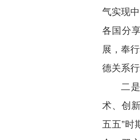
气实现中
各国分
展，奉行
德关系行
二
术、创新
五五”时