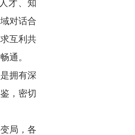
人才、知
领域对话合
寻求互利共
定畅通。
都是拥有深
互鉴，密切
年变局，各