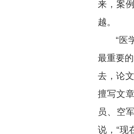
来，案例
越。
“医
最重要的
去，论文
擅写文章
员、空
说，“现