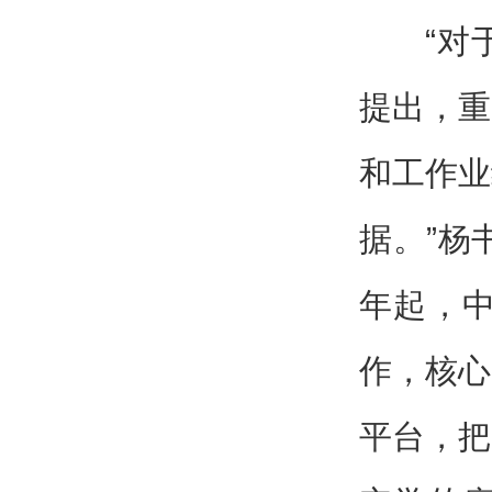
“对
提出，重
和工作业
据。”杨
年起，
作，核心
平台，把